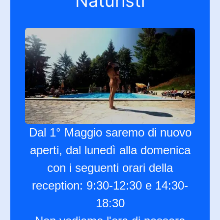
Naturisti
Dal 1° Maggio saremo di nuovo
aperti, dal lunedì alla domenica
con i seguenti orari della
reception: 9:30-12:30 e 14:30-
18:30