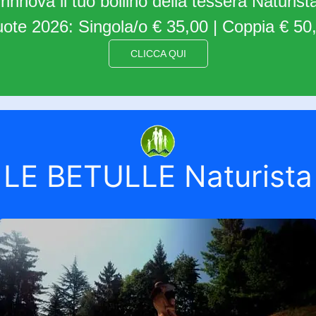
o rinnova il tuo bollino della tessera Naturi
ote 2026: Singola/o € 35,00 | Coppia € 50
CLICCA QUI
LE BETULLE Naturista