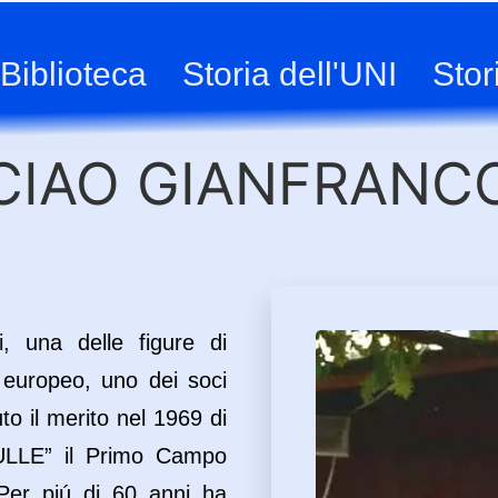
Biblioteca
Storia dell'UNI
Stor
CIAO GIANFRANC
, una delle figure di
 europeo, uno dei soci
to il merito nel 1969 di
ULLE” il Primo Campo
. Per piú di 60 anni ha