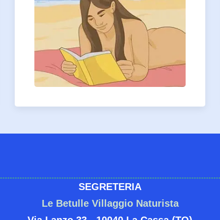
SEGRETERIA
Le Betulle Villaggio Naturista
Via Lanzo 33 - 10040 La Cassa (TO)