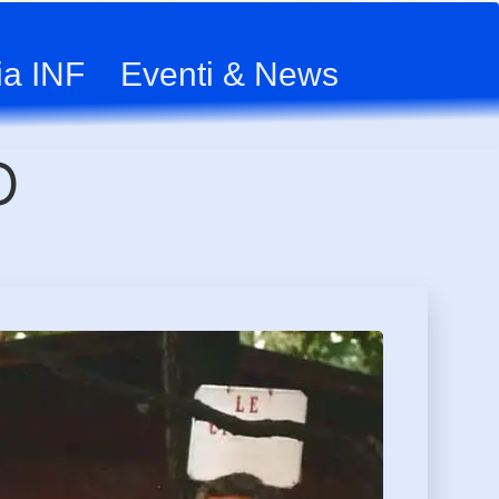
ia INF
Eventi & News
O