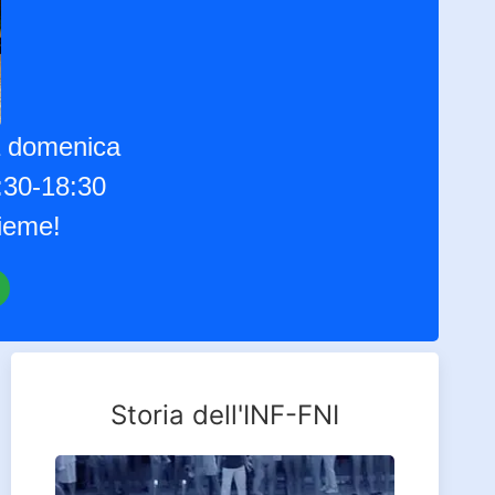
la domenica
4:30-18:30
sieme!
Storia dell'INF-FNI