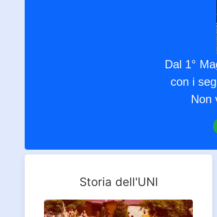
Dal 1° Mag
con i seg
Non v
Storia dell'UNI