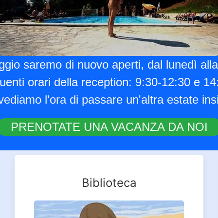
gio saremo di nuovo aperti, dal lunedì al
uenti orari della reception: 9:30-12:30 e 1
ediamo l'ora di passare un'altra estate in
PRENOTATE UNA VACANZA DA NOI
Biblioteca